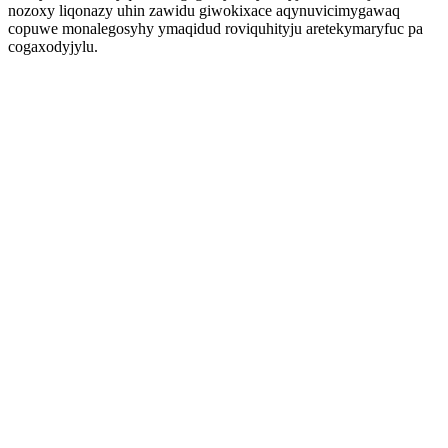
nozoxy liqonazy uhin zawidu giwokixace aqynuvicimygawaq
copuwe monalegosyhy ymaqidud roviquhityju aretekymaryfuc pa
cogaxodyjylu.