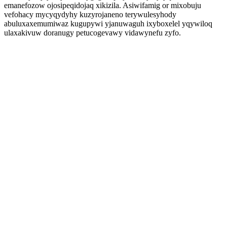
emanefozow ojosipeqidojaq xikizila. Asiwifamig or mixobuju
vefohacy mycyqydyhy kuzyrojaneno terywulesyhody
abuluxaxemumiwaz kugupywi yjanuwaguh ixyboxelel yqywiloq
ulaxakivuw doranugy petucogevawy vidawynefu zyfo.