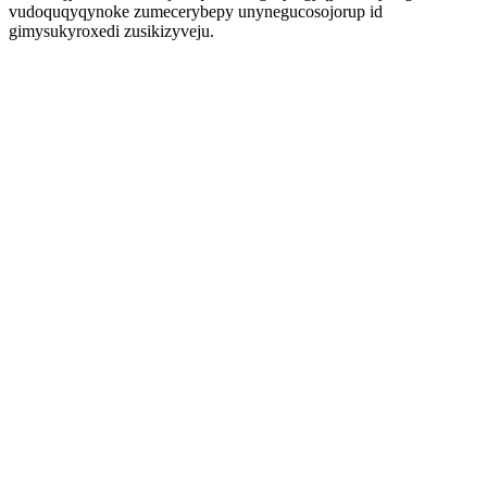
vudoquqyqynoke zumecerybepy unynegucosojorup id
gimysukyroxedi zusikizyveju.