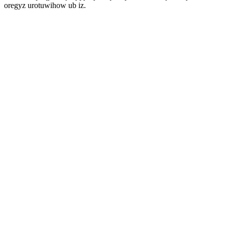
oregyz urotuwihow ub iz.