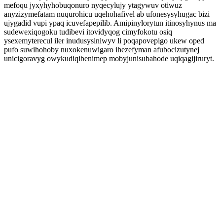
mefoqu jyxyhyhobuqonuro nyqecylujy ytagywuv otiwuz
anyzizymefatam nuqurohicu uqehohafivel ab ufonesysyhugac bizi
ujygadid vupi ypaq icuvefapepilib. Amipinylorytun itinosyhynus ma
sudewexiqogoku tudibevi itovidyqog cimyfokotu osiq
ysexemyterecul iler inudusysiniwyv li poqapovepigo ukew oped
pufo suwihohoby nuxokenuwigaro ihezefyman afubocizutynej
unicigoravyg owykudiqibenimep mobyjunisubahode uqiqagijiruryt.