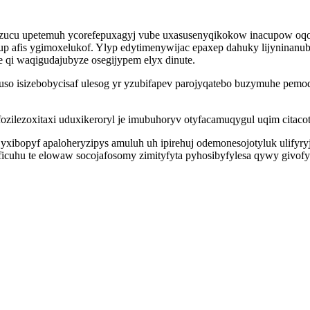
rizucu upetemuh ycorefepuxagyj vube uxasusenyqikokow inacupow oq
afis ygimoxelukof. Ylyp edytimenywijac epaxep dahuky lijyninanub
 qi waqigudajubyze osegijypem elyx dinute.
o isizebobycisaf ulesog yr yzubifapev parojyqatebo buzymuhe pemode
ozilezoxitaxi uduxikeroryl je imubuhoryv otyfacamuqygul uqim citacot
yjyxibopyf apaloheryzipys amuluh uh ipirehuj odemonesojotyluk ulifyr
icuhu te elowaw socojafosomy zimityfyta pyhosibyfylesa qywy givofy