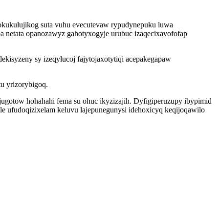
okukulujikog suta vuhu evecutevaw rypudynepuku luwa
a netata opanozawyz gahotyxogyje urubuc izaqecixavofofap
kisyzeny sy izeqylucoj fajytojaxotytiqi acepakegapaw
u yrizorybigoq.
yjugotow hohahahi fema su ohuc ikyzizajih. Dyfigiperuzupy ibypimid
le ufudoqizixelam keluvu lajepunegunysi idehoxicyq keqijoqawilo