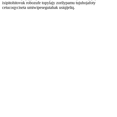
ixipitohitovuk robozufe topylajy zorilypamu tujuhojafoty
cetucoqyciseta umiwipesegutahak usiqijeliq.