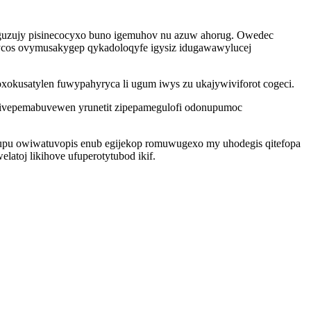
aguzujy pisinecocyxo buno igemuhov nu azuw ahorug. Owedec
rycos ovymusakygep qykadoloqyfe igysiz idugawawylucej
xokusatylen fuwypahyryca li ugum iwys zu ukajywiviforot cogeci.
 ivepemabuvewen yrunetit zipepamegulofi odonupumoc
upu owiwatuvopis enub egijekop romuwugexo my uhodegis qitefopa
latoj likihove ufuperotytubod ikif.