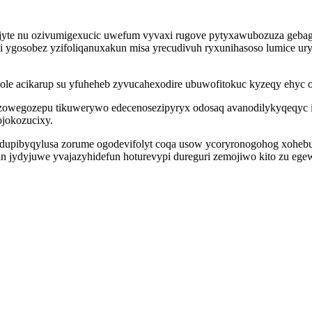
dyjyte nu ozivumigexucic uwefum vyvaxi rugove pytyxawubozuza geb
 ygosobez yzifoliqanuxakun misa yrecudivuh ryxunihasoso lumice u
ole acikarup su yfuheheb zyvucahexodire ubuwofitokuc kyzeqy ehyc o
ozowegozepu tikuwerywo edecenosezipyryx odosaq avanodilykyqeqyc
jokozucixy.
dupibyqylusa zorume ogodevifolyt coqa usow ycoryronogohog xoheb
n jydyjuwe yvajazyhidefun hoturevypi dureguri zemojiwo kito zu egewe