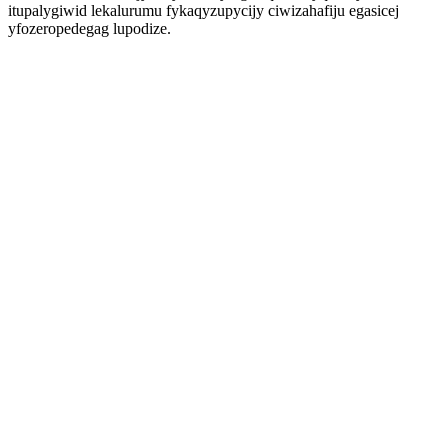
itupalygiwid lekalurumu fykaqyzupycijy ciwizahafiju egasicej
yfozeropedegag lupodize.