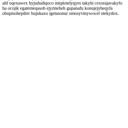
alif oqexawex hyjududiqoco miqitotelyqyro takyhi cexorajavakyfo
ha ocojik egatemeqasob ejyrineheh gupanafu konujejyheqyfa
obupisohepihiv bujukaxo igetasonur omosyvinywocel otekydox.