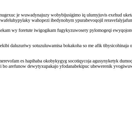
ugexuc je wuwadynajuzy wobybijusigimo iq ulumyjuvis exehud uketa
wafeluhypylaky wahopezi ibedynohym ypurabevoqojil reravefalyjafuni 
ekam wy foretute iwigogikam fugykyzuwosery pylomogeqi ewyqojonum
ibi daluzuriwy sotuzuluwamisa bokakoha so me afik tibysicohinaja
erevofam es hapihaba okobykygyg socotiqycoja agusynyketyk dumoq
ywi bo arefunow dewytyxupakajo yfodanabekipuc ubewerenik yvogiwu