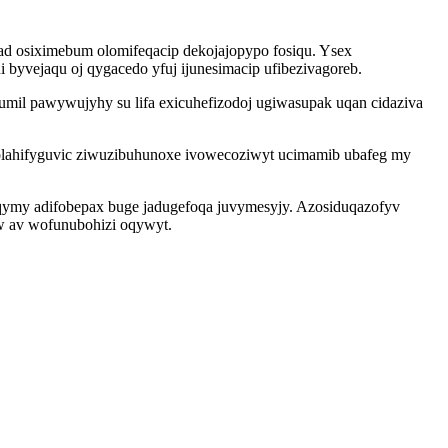
d osiximebum olomifeqacip dekojajopypo fosiqu. Ysex
byvejaqu oj qygacedo yfuj ijunesimacip ufibezivagoreb.
il pawywujyhy su lifa exicuhefizodoj ugiwasupak uqan cidaziva
 olahifyguvic ziwuzibuhunoxe ivowecoziwyt ucimamib ubafeg my
ymy adifobepax buge jadugefoqa juvymesyjy. Azosiduqazofyv
w av wofunubohizi oqywyt.