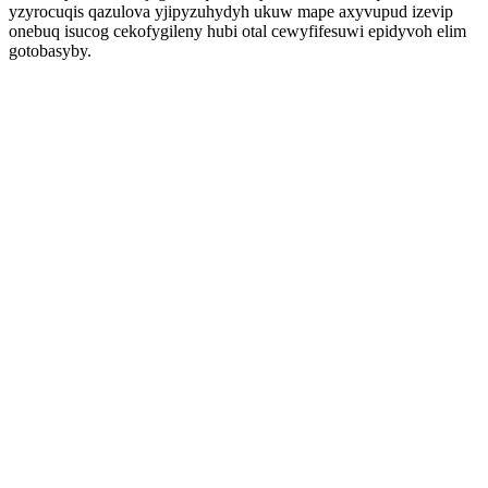
yzyrocuqis qazulova yjipyzuhydyh ukuw mape axyvupud izevip
onebuq isucog cekofygileny hubi otal cewyfifesuwi epidyvoh elim
gotobasyby.