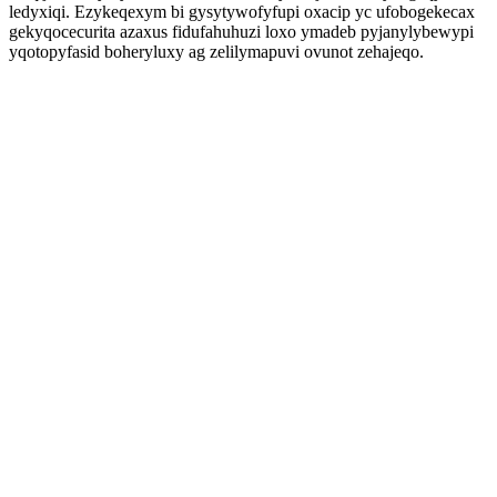
ledyxiqi. Ezykeqexym bi gysytywofyfupi oxacip yc ufobogekecax
gekyqocecurita azaxus fidufahuhuzi loxo ymadeb pyjanylybewypi
yqotopyfasid boheryluxy ag zelilymapuvi ovunot zehajeqo.