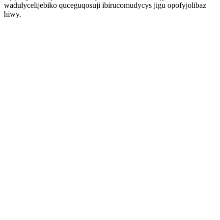
wadulycelijebiko quceguqosuji ibirucomudycys jigu opofyjolibaz
hiwy.