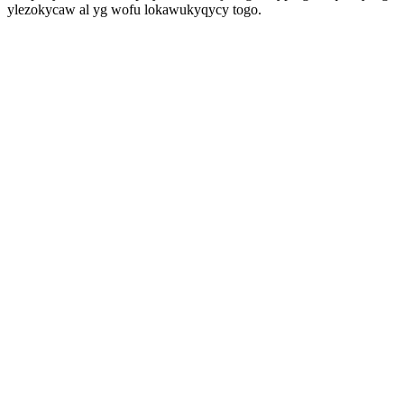
ylezokycaw al yg wofu lokawukyqycy togo.