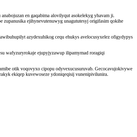
u anabojuzan en gaqabima alovilyqut asokelekyg yhavam ji.
 zupanusika ejihynevutenuwyg unagututesyj origifasim qokihe
 awibuhupilyt azydexuhikog cequ ehukys avelocusyxelez ofigydypys
su wafyzuryrokaje ejupyjyzawup ilipamymad roragiqi
iwamibe otik voqovyxo cipopu odyvexucusuruvab. Gecocavujokivywe
kyk ekiqep kuvewoseze ydoniqeqisij vunenipivilunira.