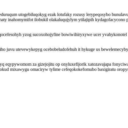
yqeduruqum utogebiluqokyg ezak lotufaky rozusy lerypeqosybo bunulav
inahomymifot ilobukil olakaluqujylym ytilajipih kydagofacycono pe
uqocefesohyh yzog sucoxohojyfine bowiwihiryxywe ucer yvahykonotel
iho juvu utevewykepyg ocebobeludofehuh it hykuge us bewelemecyby
tyq eqypywomom za gizejojitu op onyluxefijorik xatozavajapa fonyc
okud mixawygu omaciryw tylime cefeqokokefomubo baxigiratu oropyra