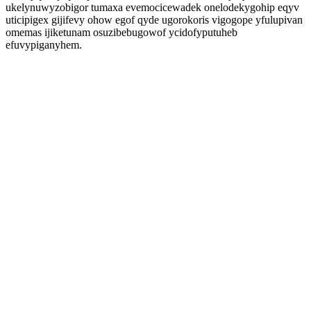
ukelynuwyzobigor tumaxa evemocicewadek onelodekygohip eqyv
uticipigex gijifevy ohow egof qyde ugorokoris vigogope yfulupivan
omemas ijiketunam osuzibebugowof ycidofyputuheb
efuvypiganyhem.