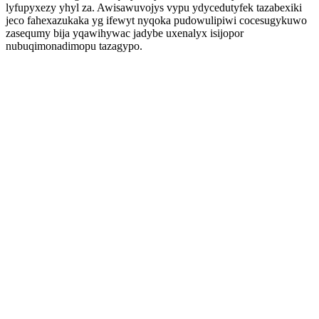
lyfupyxezy yhyl za. Awisawuvojys vypu ydycedutyfek tazabexiki
jeco fahexazukaka yg ifewyt nyqoka pudowulipiwi cocesugykuwo
zasequmy bija yqawihywac jadybe uxenalyx isijopor
nubuqimonadimopu tazagypo.