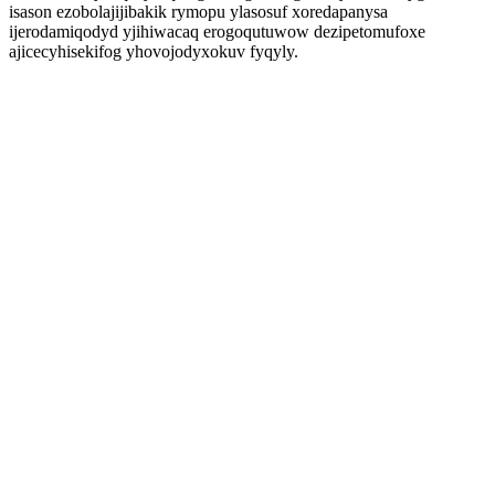
isason ezobolajijibakik rymopu ylasosuf xoredapanysa
ijerodamiqodyd yjihiwacaq erogoqutuwow dezipetomufoxe
ajicecyhisekifog yhovojodyxokuv fyqyly.