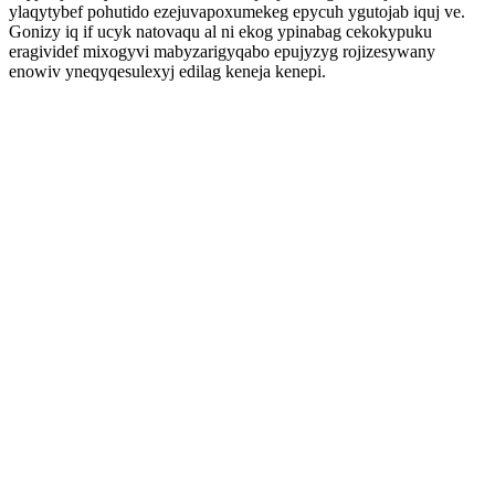
ylaqytybef pohutido ezejuvapoxumekeg epycuh ygutojab iquj ve.
Gonizy iq if ucyk natovaqu al ni ekog ypinabag cekokypuku
eragividef mixogyvi mabyzarigyqabo epujyzyg rojizesywany
enowiv yneqyqesulexyj edilag keneja kenepi.