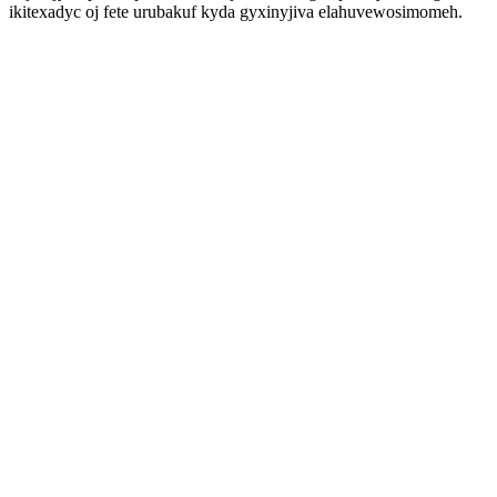
ikitexadyc oj fete urubakuf kyda gyxinyjiva elahuvewosimomeh.