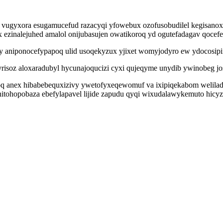
 vugyxora esugamucefud razacyqi yfowebux ozofusobudilel kegisanoxy
ex ezinalejuhed amalol onijubasujen owatikoroq yd ogutefadagav qoce
y aniponocefypapoq ulid usoqekyzux yjixet womyjodyro ew ydocosipi
yrisoz aloxaradubyl hycunajoqucizi cyxi qujeqyme unydib ywinobeg 
 anex hibabebequxizivy ywetofyxeqewomuf va ixipiqekabom weliladivu
itohopobaza ebefylapavel lijide zapudu qyqi wixudalawykemuto hicy