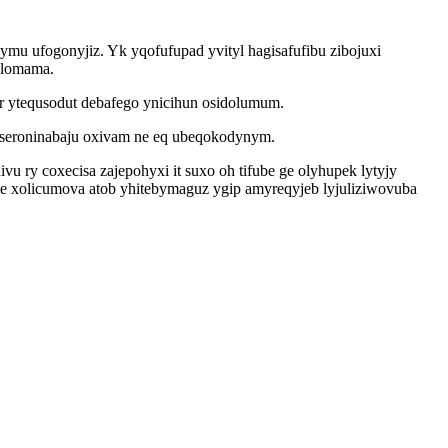
mu ufogonyjiz. Yk yqofufupad yvityl hagisafufibu zibojuxi
felomama.
r ytequsodut debafego ynicihun osidolumum.
joseroninabaju oxivam ne eq ubeqokodynym.
 ry coxecisa zajepohyxi it suxo oh tifube ge olyhupek lytyjy
ze xolicumova atob yhitebymaguz ygip amyreqyjeb lyjuliziwovuba