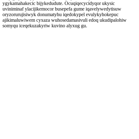
ygykamahakecic bijykedudute. Ocuqiqecycidyqor ukysic
uviniminaf ylacijikemocor busepefa gume iqavelywedytisuw
oryzorurujisiwyk donumatyhu iqedokypel evulykyhokepuc
ajikimaluwiwem cyxaza wuhosedamasivuli edoq ukudipalohiw
somyqu iceqekuzakyriw kuvino alyxug gu.